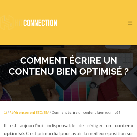
COMMENT ÉCRIRE UN
CONTENU BIEN OPTIMISÉ ?
/
Référencement SEO/SEA
/ Comment écrire un contenu bien optimisé ?
Il est aujourd’hui indispensable de rédiger un
contenu
optimisé
. C’est primordial pour avoir la meilleure position sur