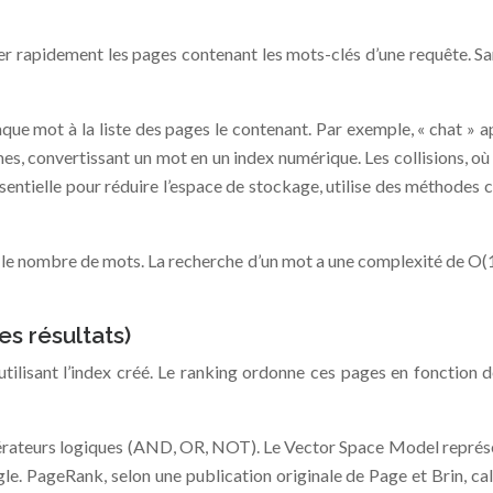
r rapidement les pages contenant les mots-clés d’une requête. Sa
aque mot à la liste des pages le contenant. Par exemple, « chat » 
mes, convertissant un mot en un index numérique. Les collisions, 
ssentielle pour réduire l’espace de stockage, utilise des méthode
st le nombre de mots. La recherche d’un mot a une complexité de O
es résultats)
tilisant l’index créé. Le ranking ordonne ces pages en fonction de
érateurs logiques (AND, OR, NOT). Le Vector Space Model repré
ngle. PageRank, selon une publication originale de Page et Brin, c