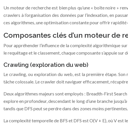
Un moteur de recherche est bien plus qu’une « boîte noire » renv
crawlers à l’organisation des données par l’indexation, en pass
ces algorithmes, une optimisation constante pour offrir rapidité 
Composantes clés d’un moteur de re
Pour appréhender l’influence de la complexité algorithmique su
le requêtage et le classement, chaque composante s’appuie sur des
Crawling (exploration du web)
Le crawling, ou exploration du web, est la première étape. Son r
tâche colossale. Le crawler doit naviguer efficacement, récupérer
Deux algorithmes majeurs sont employés : Breadth-First Search (B
explore en profondeur, descendant le long d’une branche jusqu’à u
tandis que DFS peut se perdre dans des zones moins pertinentes. Le
La complexité temporelle de BFS et DFS est O(V + E), où V est le