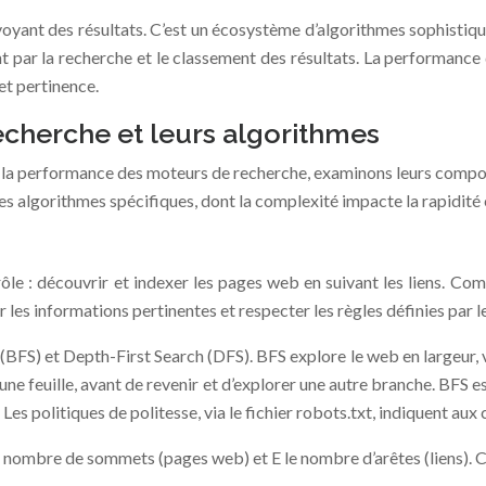
oyant des résultats. C’est un écosystème d’algorithmes sophistiqués
ant par la recherche et le classement des résultats. La performanc
et pertinence.
cherche et leurs algorithmes
r la performance des moteurs de recherche, examinons leurs compos
 algorithmes spécifiques, dont la complexité impacte la rapidité et
ôle : découvrir et indexer les pages web en suivant les liens. Com
 les informations pertinentes et respecter les règles définies par l
FS) et Depth-First Search (DFS). BFS explore le web en largeur, vis
ne feuille, avant de revenir et d’explorer une autre branche. BFS es
s politiques de politesse, via le fichier robots.txt, indiquent aux 
 nombre de sommets (pages web) et E le nombre d’arêtes (liens). C