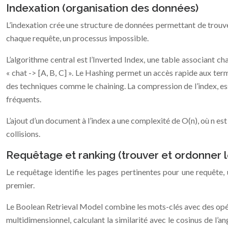
Indexation (organisation des données)
L’indexation crée une structure de données permettant de trouve
chaque requête, un processus impossible.
L’algorithme central est l’Inverted Index, une table associant ch
« chat -> [A, B, C] ». Le Hashing permet un accès rapide aux ter
des techniques comme le chaining. La compression de l’index, e
fréquents.
L’ajout d’un document à l’index a une complexité de O(n), où n e
collisions.
Requêtage et ranking (trouver et ordonner l
Le requêtage identifie les pages pertinentes pour une requête, u
premier.
Le Boolean Retrieval Model combine les mots-clés avec des op
multidimensionnel, calculant la similarité avec le cosinus de l’a