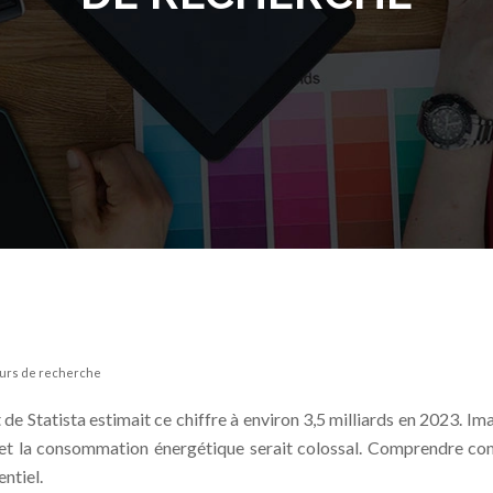
eurs de recherche
 de Statista estimait ce chiffre à environ 3,5 milliards en 2023.
cture et la consommation énergétique serait colossal. Comprendre
ntiel.