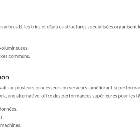
es arbres B, les tries et d’autres structures spécialisées organisen
 volumineuses.
fixes communs.
ion
 travail sur plusieurs processeurs ou serveurs, améliorant la perf
k, une alternative, offre des performances supérieures pour les tâ
données.
s.
s machines.