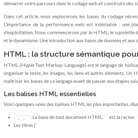
démarrer votre parcours dans le codage web et construire des si
Dans cet article, nous explorerons les bases du codage nécessa
L’importance de la performance web est indéniable : une plat
d’exploitation. Nous commencerons par le HTML, le squelette de v
et le dynamisme. Une introduction aux bases de données et aux o
HTML : la structure sémantique pou
HTML (HyperText Markup Language) est le langage de balisage st
organiser le texte, les images, les liens et autres éléments. Un 
maîtriser les bases de ce langage avant de passer aux étapes sui
Les balises HTML essentielles
Voici quelques-unes des balises HTML les plus importantes, illu
` `, ` `, ` ` : La base de tout document HTML. ` ` est la racine, 
Les titres (`
` À ` `) : UTILIS