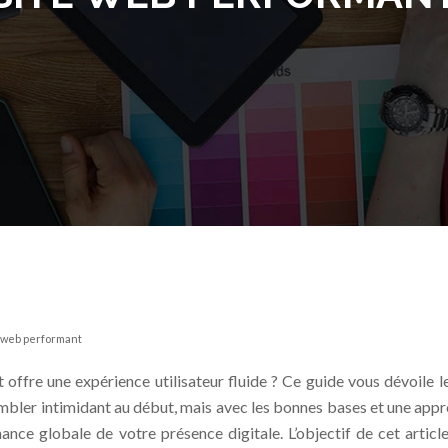
e web performant
 offre une expérience utilisateur fluide ? Ce guide vous dévoile
er intimidant au début, mais avec les bonnes bases et une approch
ance globale de votre présence digitale. L’objectif de cet article