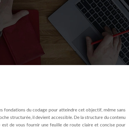
 les fondations du codage pour atteindre cet objectif, même sans
e structurée, il devient accessible. De la structure du contenu
 est de vous fournir une feuille de route claire et concise pour