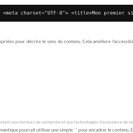
 <meta charset="UTF-8"> <title>Mon premier s
iées pour décrire le sens du contenu. Cela améliore l’accessibi
ermettent aux moteurs de recherche et aux technologies d’assistance de m
ntique pourrait utiliser une simple ` ` pour encadrer le contenu. 