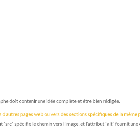
DIFFÉRENTS TITRES ET 
, ` ` UN SOUS-TITRE, ET
R LE SEO, CAR ILS AI
RENDRE LA HIÉRARCHI
SUR LA PAGE.
aphe doit contenir une idée complète et être bien rédigée.
s d’autres pages web ou vers des sections spécifiques de la même pag
t `src` spécifie le chemin vers l’image, et l’attribut `alt` fournit un