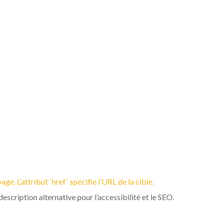
SOUS-TITRES. ` ` EST
 AINSI DE SUITE. ILS
DENT LES MOTEURS DE
E DE L’INFORMATION
e. L’attribut `href` spécifie l’URL de la cible.
e description alternative pour l’accessibilité et le SEO.