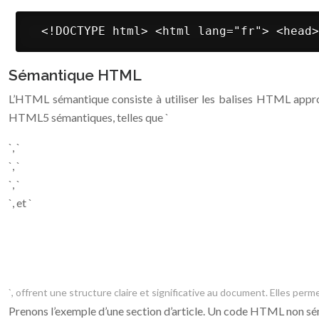
 <!DOCTYPE html> <html lang="fr"> <head>
Sémantique HTML
L’HTML sémantique consiste à utiliser les balises HTML appropr
HTML5 sémantiques, telles que `
`, `
`, `
`, `
`, et `
`, offrent une structure claire et significative au document. Elles p
Prenons l’exemple d’une section d’article. Un code HTML non séma