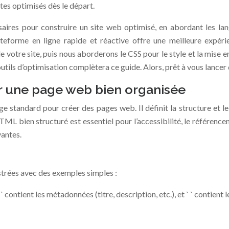
tes optimisés dès le départ.
ires pour construire un site web optimisé, en abordant les langa
eforme en ligne rapide et réactive offre une meilleure expérien
otre site, puis nous aborderons le CSS pour le style et la mise en 
utils d’optimisation complètera ce guide. Alors, prêt à vous lance
r une page web bien organisée
andard pour créer des pages web. Il définit la structure et le c
HTML bien structuré est essentiel pour l’accessibilité, le référenc
vantes.
strées avec des exemples simples :
` ` contient les métadonnées (titre, description, etc.), et ` ` contient 
ÉS POUR STRUCTURER LE