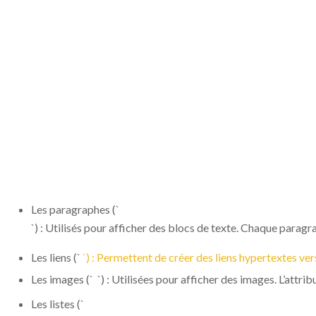
L’IMPORTANCE DES 
LE TITRE PRINCIPAL
SONT CRUCIAUX POU
RECHERCHE À COMP
Les paragraphes (`
`) : Utilisés pour afficher des blocs de texte. Chaque paragr
Les liens (`
`) : Permettent de créer des liens hypertextes ver
Les images (`
`) : Utilisées pour afficher des images. L’attribu
Les listes (`