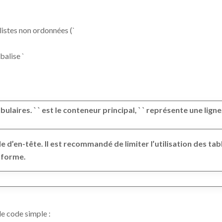
listes non ordonnées (`
balise `
ulaires. ` ` est le conteneur principal, ` ` représente une ligne,
ule d’en-tête. Il est recommandé de limiter l’utilisation des t
n forme.
e code simple :