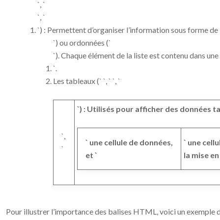
`, `
`, `
`) : Permettent d’organiser l’information sous forme de 
`) ou ordonnées (`
`). Chaque élément de la liste est contenu dans une 
`.
Les tableaux (`
`, ` `, `
`) : Utilisés pour afficher des données tab
`,
` une cellule de données,
` une cell
`
et `
la mise e
Pour illustrer l’importance des balises HTML, voici un exemple d