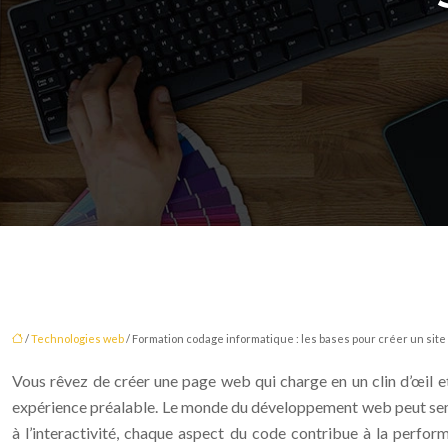
/
Technologies web
/ Formation codage informatique : les bases pour créer un sit
Vous rêvez de créer une page web qui charge en un clin d’œil et
expérience préalable. Le monde du développement web peut sembl
à l’interactivité, chaque aspect du code contribue à la perform