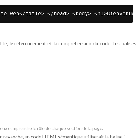
ite web</title> </head> <body> <h1>Bienvenue 
lité, le référencement et la compréhension du code. Les balises
ieux comprendre le rôle de chaque section de la page.
En revanche, un code HTML sémantique utiliserait la balise `