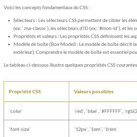
Voici les concepts fondamentaux du CSS :
Sélecteurs : Les sélecteurs CSS permettent de cibler les éléme
(ex: `.ma-classe`), les sélecteurs d’ID (ex: `#mon-id`), et les 
Propriétés et valeurs : Les propriétés CSS définissent les aspec
Modèle de boîte (Box Model) : Le modèle de boîte décrit la 
extérieur). Comprendre le modèle de boîte est essentiel pou
Le tableau ci-dessous illustre quelques propriétés CSS courantes 
Propriété CSS
Valeurs possibles
`color`
`red`, `blue`, `#FFFFFF`, `rgb(2
`font-size`
`12px`, `1em`, `1rem`