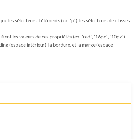
ue les sélecteurs d’éléments (ex: `p`), les sélecteurs de classes
ifient les valeurs de ces propriétés (ex: `red`, `16px`, `10px`).
ng (espace intérieur), la bordure, et la marge (espace