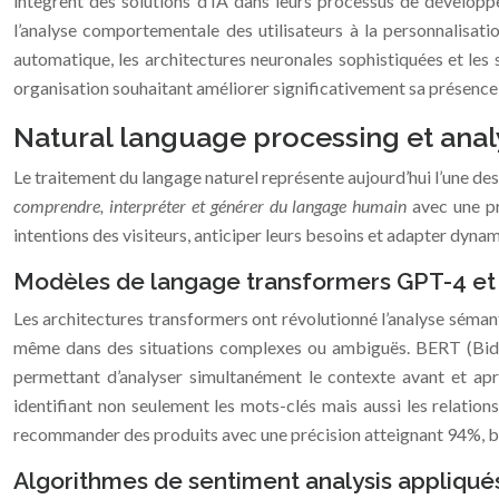
intègrent des solutions d’IA dans leurs processus de dévelop
l’analyse comportementale des utilisateurs à la personnalisat
automatique, les architectures neuronales sophistiquées et les
organisation souhaitant améliorer significativement sa présence 
Natural language processing et anal
Le traitement du langage naturel représente aujourd’hui l’une des
comprendre, interpréter et générer du langage humain
avec une pr
intentions des visiteurs, anticiper leurs besoins et adapter dyn
Modèles de langage transformers GPT-4 et
Les architectures transformers ont révolutionné l’analyse séma
même dans des situations complexes ou ambiguës. BERT (Bidire
permettant d’analyser simultanément le contexte avant et ap
identifiant non seulement les mots-clés mais aussi les relatio
recommander des produits avec une précision atteignant 94%, bi
Algorithmes de sentiment analysis appliqué