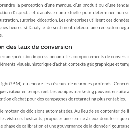
omprendre la perception d’une marque, d’un produit ou d’une ten
ction d’aspects et d’analyse contextuelle pour déterminer non s
rustration, surprise, déception. Les entreprises utilisent ces donné
es heures si l’analyse de sentiment détecte une réception négat
e.
on des taux de conversion
ec une précision impressionnante les comportements de conversion
 éléments visuels, historique d’achat, contexte géographique et tem
ightGBM) ou encore les réseaux de neurones profonds. Concrètem
que visiteur en temps réel. Les équipes marketing peuvent ensuite a
intention d’achat pour des campagnes de retargeting plus rentables.
le moteur de décisions automatisées. Au lieu de se contenter de 
es visiteurs hésitants, proposer une remise à ceux dont le risque d
une phase de calibration et une gouvernance de la donnée rigoureuse