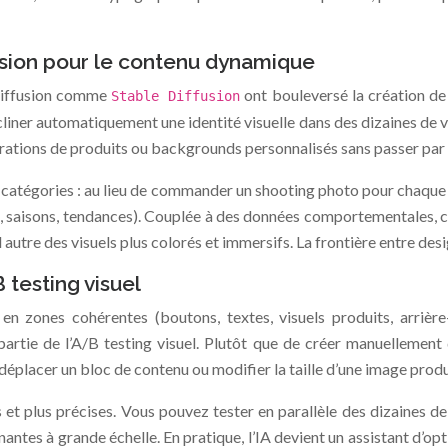
usion pour le contenu dynamique
 diffusion comme
ont bouleversé la création de
Stable Diffusion
liner automatiquement une identité visuelle dans des dizaines de var
ustrations de produits ou backgrounds personnalisés sans passer pa
 catégories : au lieu de commander un shooting photo pour chaque 
els, saisons, tendances). Couplée à des données comportementales, 
el autre des visuels plus colorés et immersifs. La frontière entre d
testing visuel
zones cohérentes (boutons, textes, visuels produits, arrière-
partie de l’A/B testing visuel. Plutôt que de créer manuellemen
éplacer un bloc de contenu ou modifier la taille d’une image produi
 et plus précises. Vous pouvez tester en parallèle des dizaines d
gnantes à grande échelle. En pratique, l’IA devient un assistant d’