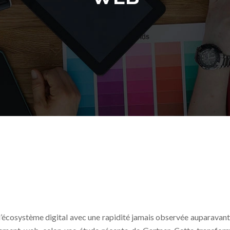
de l’écosystème digital avec une rapidité jamais observée auparava