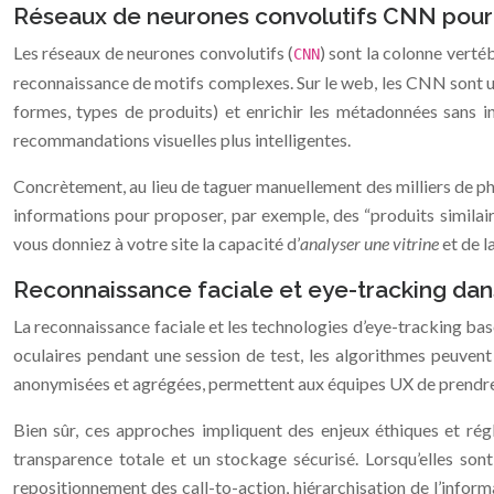
Réseaux de neurones convolutifs CNN pour l
Les réseaux de neurones convolutifs (
) sont la colonne verté
CNN
reconnaissance de motifs complexes. Sur le web, les CNN sont ut
formes, types de produits) et enrichir les métadonnées sans in
recommandations visuelles plus intelligentes.
Concrètement, au lieu de taguer manuellement des milliers de p
informations pour proposer, par exemple, des “produits similair
vous donniez à votre site la capacité d’
analyser une vitrine
et de l
Reconnaissance faciale et eye-tracking dans
La reconnaissance faciale et les technologies d’eye-tracking basé
oculaires pendant une session de test, les algorithmes peuvent 
anonymisées et agrégées, permettent aux équipes UX de prendre d
Bien sûr, ces approches impliquent des enjeux éthiques et ré
transparence totale et un stockage sécurisé. Lorsqu’elles son
repositionnement des call-to-action, hiérarchisation de l’inform