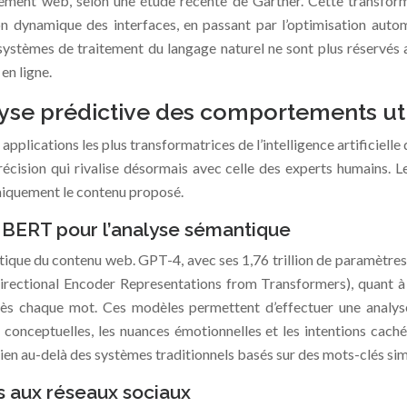
pement web, selon une étude récente de Gartner. Cette transfo
ion dynamique des interfaces, en passant par l’optimisation aut
 systèmes de traitement du langage naturel ne sont plus réservés
en ligne.
yse prédictive des comportements uti
 applications les plus transformatrices de l’intelligence artificiel
écision qui rivalise désormais avec celle des experts humains. L
amiquement le contenu proposé.
 BERT pour l’analyse sémantique
ntique du contenu web. GPT-4, avec ses 1,76 trillion de paramètr
ctional Encoder Representations from Transformers), quant à lu
rès chaque mot. Ces modèles permettent d’effectuer une analyse
ns conceptuelles, les nuances émotionnelles et les intentions c
en au-delà des systèmes traditionnels basés sur des mots-clés sim
s aux réseaux sociaux