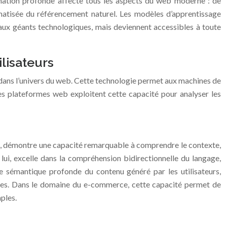
rmation profonde affecte tous les aspects du web moderne : de
omatisée du référencement naturel. Les modèles d’apprentissage
 aux géants technologiques, mais deviennent accessibles à toute
lisateurs
le dans l’univers du web. Cette technologie permet aux machines de
es plateformes web exploitent cette capacité pour analyser les
es, démontre une capacité remarquable à comprendre le contexte,
i, excelle dans la compréhension bidirectionnelle du langage,
 sémantique profonde du contenu généré par les utilisateurs,
achées. Dans le domaine du e-commerce, cette capacité permet de
ples.