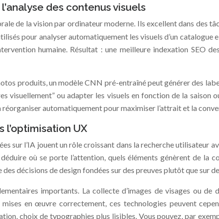
’analyse des contenus visuels
brale de la vision par ordinateur moderne. Ils excellent dans des tâ
ilisés pour analyser automatiquement les visuels d’un catalogue e
tervention humaine. Résultat : une meilleure indexation SEO des i
hotos produits, un modèle CNN pré-entraîné peut générer des label
es visuellement” ou adapter les visuels en fonction de la saison o
a réorganiser automatiquement pour maximiser l’attrait et la conve
 l’optimisation UX
es sur l’IA jouent un rôle croissant dans la recherche utilisateur
déduire où se porte l’attention, quels éléments génèrent de la c
es décisions de design fondées sur des preuves plutôt que sur de 
glementaires importants. La collecte d’images de visages ou de 
t mises en œuvre correctement, ces technologies peuvent cepend
ation, choix de typographies plus lisibles. Vous pouvez, par exemp