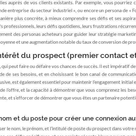
llies auprès de vos clients existants. Par exemple, vous pourrie
e entreprise du secteur industriel », ou encore un persona de « F
manière plus concrète, à mieux comprendre ses défis et ses aspira
s professionnels, leurs défis quotidiens, leurs frustrations récurren
vement des personas acheteurs pour guider leur stratégie marketin
n moyenne et une augmentation notable du taux de conversion de pros
’intérêt du prospect (premier contact e
 qui peut faire ou défaire vos chances de succès. Il est impératif d
de ses besoins, et en choisissant le bon canal de communication p
rusive, est également essentiel pour maintenir l’engagement initial
de l’offre, et la capacité à démontrer que vous comprenez les besoin
te, et s’efforcer de démontrer que vous êtes un partenaire potentiel,
u nom et du poste pour créer une connexion a
ser le nom, le prénom, et l’intitulé de poste du prospect dans votre 