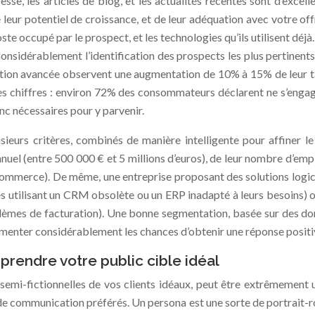
sse, les articles de blog, et les actualités récentes sont d’exce
 leur potentiel de croissance, et de leur adéquation avec votre offr
oste occupé par le prospect, et les technologies qu’ils utilisent déjà.
 considérablement l’identification des prospects les plus pertine
tion avancée observent une augmentation de 10% à 15% de leur ta
les chiffres : environ 72% des consommateurs déclarent ne s’enga
c nécessaires pour y parvenir.
ieurs critères, combinés de manière intelligente pour affiner l
nuel (entre 500 000 € et 5 millions d’euros), de leur nombre d’empl
e-commerce). De même, une entreprise proposant des solutions logic
ises utilisant un CRM obsolète ou un ERP inadapté à leurs besoins) 
blèmes de facturation). Une bonne segmentation, basée sur des do
gmenter considérablement les chances d’obtenir une réponse positi
prendre votre public cible idéal
emi-fictionnelles de vos clients idéaux, peut être extrêmement 
x de communication préférés. Un persona est une sorte de portrait-