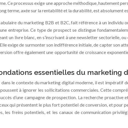
g terme. Ce processus exige une approche méthodique, hautement per
ong terme, axée sur la rentabilité et la durabilité, est absolument 
abulaire du marketing B2B et B2C, fait référence à un individu ou
ar une entreprise. Ce type de prospect se distingue fondamentale
eant un livre blanc, en s’inscrivant à une newsletter sectorielle,
Elle exige de surmonter son indifférence initiale, de capter son a
ersion offre également une opportunité de croissance exponentiel
ondations essentielles du marketing d
 dans le contexte du marketing digital moderne, il est impératif d
 le poussent à ignorer les sollicitations commerciales. Cette comp
succès d’une campagne de prospection. La recherche proactive et
 ceux qui présentent le plus fort potentiel de conversion, et pour 
, les freins potentiels, et les canaux de communication privilégi