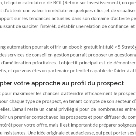
tion, tel qu’un calculateur de ROI (Retour sur Investissement), un q
 d’obtenir une valeur immédiate en quelques clics, et de visualise
 rapport sur les tendances actuelles dans son domaine d’activité p
issant de susciter l’intérêt, d’établir une relation de confiance,
ng automation pourrait offrir un ebook gratuit intitulé « 5 Stra
 des services de conseil en gestion pourrait proposer un questionn
 d’amélioration prioritaires. L’objectif principal est de démont
s, et que vous êtes un partenaire potentiel capable de l’aider à att
pter votre approche au profil du prospect
ur maximiser les chances d’atteindre efficacement le prospect, de
 pour chaque type de prospect, en tenant compte de son secteur d’ac
lles. L’email reste un canal privilégié pour de nombreuses entre
ir un premier contact avec les prospects et pour diffuser du cont
 intérêt pour votre offre, mais il est important de préparer soigne
insistantes. Une idée originale et audacieuse, qui peut porter ses fru