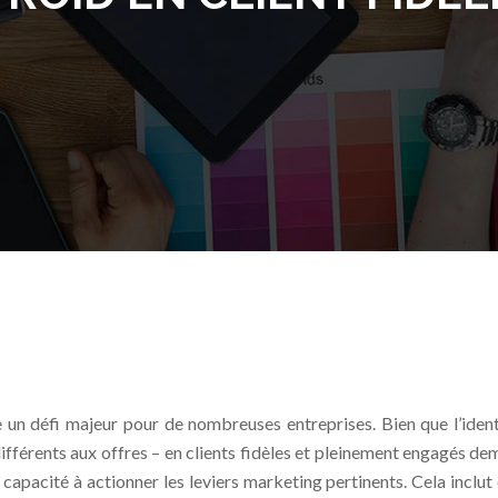
e un défi majeur pour de nombreuses entreprises. Bien que l’iden
différents aux offres – en clients fidèles et pleinement engagés d
pacité à actionner les leviers marketing pertinents. Cela inclut de