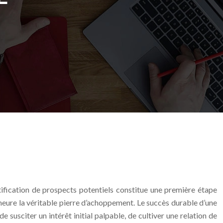
tification de prospects potentiels constitue une première étape
emeure la véritable pierre d’achoppement. Le succès durable d’une
 susciter un intérêt initial palpable, de cultiver une relation de