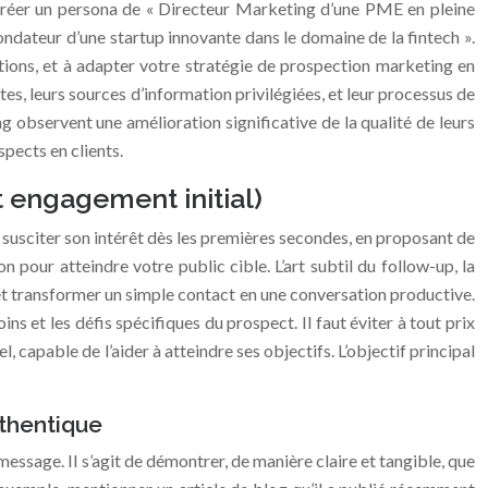
z créer un persona de « Directeur Marketing d’une PME en pleine
ondateur d’une startup innovante dans le domaine de la fintech ».
tions, et à adapter votre stratégie de prospection marketing en
tes, leurs sources d’information privilégiées, et leur processus de
g observent une amélioration significative de la qualité de leurs
pects en clients.
t engagement initial)
e susciter son intérêt dès les premières secondes, en proposant de
our atteindre votre public cible. L’art subtil du follow-up, la
 et transformer un simple contact en une conversation productive.
s et les défis spécifiques du prospect. Il faut éviter à tout prix
 capable de l’aider à atteindre ses objectifs. L’objectif principal
uthentique
message. Il s’agit de démontrer, de manière claire et tangible, que