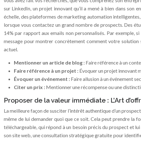
vous avez fait vos recherches, que vous comprenez son entrepris
sur LinkedIn, un projet innovant qu’il a mené à bien dans son ent
échelle, des plateformes de marketing automation intelligentes,
lorsque vous contactez un grand nombre de prospects. Des étude
14% par rapport aux emails non personnalisés. Par exemple, si
message pour montrer concrètement comment votre solution s’i
actuel.
Mentionner un article de blog :
Faire référence à un conte
Faire référence à un projet :
Évoquer un projet innovant m
Évoquer un événement :
Faire allusion à un événement sect
Citer un prix :
Mentionner une récompense ou une distinct
Proposer de la valeur immédiate : L’Art d’of
La meilleure façon de susciter l’intérêt authentique d’un prospect f
même de lui demander quoi que ce soit. Cela peut prendre la form
téléchargeable, qui répond à un besoin précis du prospect et lu
son site web, une consultation stratégique gratuite pour identifie