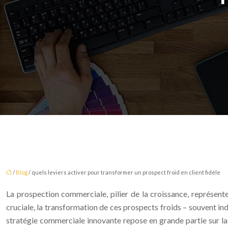
/
Blog
/ quels leviers activer pour transformer un prospect froid en client fidèle
La prospection commerciale, pilier de la croissance, représent
cruciale, la transformation de ces prospects froids – souvent in
stratégie commerciale innovante repose en grande partie sur la ca