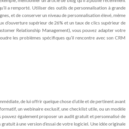
 exemple, mentionner un article de blog qu’il a publié récemment
qu’il a remporté. Utiliser des outils de personnalisation à grande
agnes, et de conserver un niveau de personnalisation élevé, même
x d’ouverture supérieur de 26% et un taux de clics supérieur de
 (Customer Relationship Management), vous pouvez adapter votre
soudre les problèmes spécifiques qu’il rencontre avec son CRM
 immédiate, de lui offrir quelque chose d’utile et de pertinent avant
ormatif, un webinaire exclusif, une checklist utile, ou un modèle
us pouvez également proposer un audit gratuit et personnalisé de
gratuit à une version d’essai de votre logiciel. Une idée originale