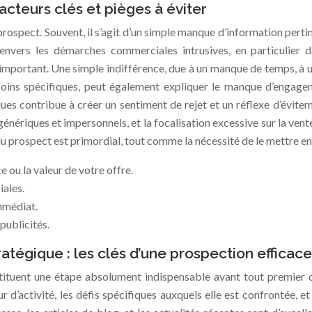
facteurs clés et pièges à éviter
rospect. Souvent, il s’agit d’un simple manque d’information pertine
envers les démarches commerciales intrusives, en particulie
portant. Une simple indifférence, due à un manque de temps, à un
ins spécifiques, peut également expliquer le manque d’engageme
iques contribue à créer un sentiment de rejet et un réflexe d’évite
énériques et impersonnels, et la focalisation excessive sur la ven
u prospect est primordial, tout comme la nécessité de le mettre en
 ou la valeur de votre offre.
iales.
mmédiat.
publicités.
tégique : les clés d’une prospection efficace
ituent une étape absolument indispensable avant tout premier con
 d’activité, les défis spécifiques auxquels elle est confrontée, et