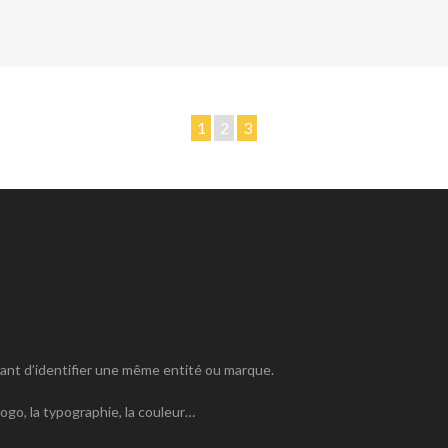
1
2
3
ant d’identifier une même entité ou marque.
logo, la typographie, la couleur…