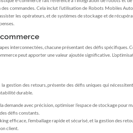
logistique e-commerce fait référence à l’intégration de robots et 
tion des commandes. Cela inclut l’utilisation de Robots Mobiles 
 assister les opérateurs, et de systèmes de stockage et de récupér
épenses.
 e-commerce
es interconnectées, chacune présentant des défis spécifiques. Co
ommerce peut apporter une valeur ajoutée significative. L’optimisat
 la gestion des retours, présente des défis uniques qui nécessiten
ntabilité durable.
 la demande avec précision, optimiser l’espace de stockage pour max
 des défis constants.
king efficace, l’emballage rapide et sécurisé, et la gestion des ret
on client.