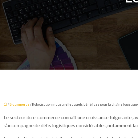
/
E-commerce
/ Robotisation industrielle : quels bénéfices pour la chaîne logisti
Le secteur du e-commerce connaît une croissance fulgurante, a
s’accompagne de défis logistiques considérables, notamment la né